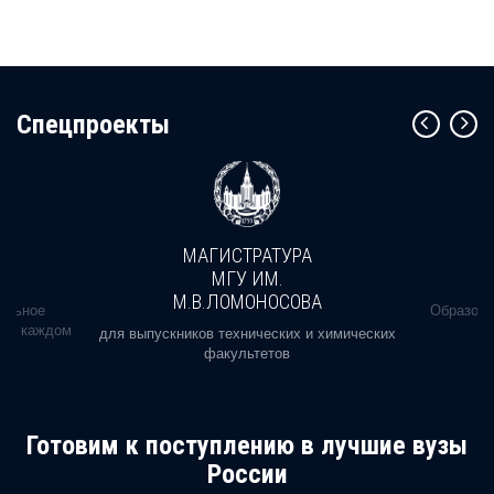
Cпецпроекты
МАГИСТРАТУРА
МГУ ИМ.
М.В.ЛОМОНОСОВА
альное
Образова
ь в каждом
для выпускников технических и химических
факультетов
Готовим к поступлению в лучшие вузы
России