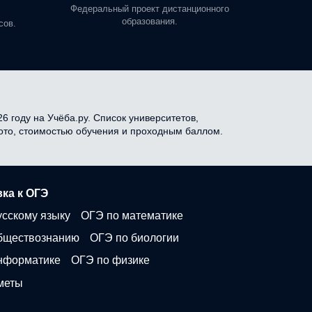
профе
Федеральный проект дистанционного
образования.
сов.
6 году на Учёба.ру. Список университетов,
фото, стоимостью обучения и проходным баллом.
ка к ОГЭ
усскому языку
ОГЭ по математике
бществознанию
ОГЭ по биологии
нформатике
ОГЭ по физике
меты