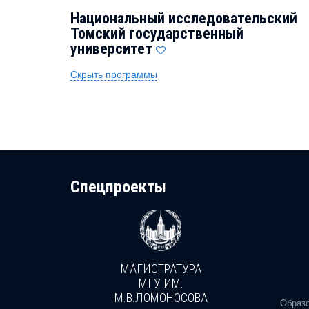
Национальный исследовательский
Томский государственный
университет
Скрыть программы
Cпецпроекты
МАГИСТРАТУРА
И
МГУ ИМ.
М.В.ЛОМОНОСОВА
, реальное
Образо