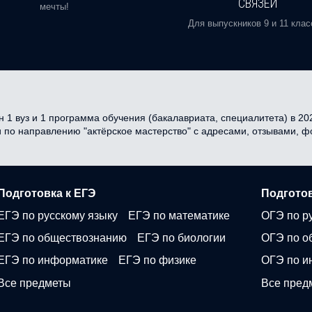
СВЯЗЕЙ
мечты!
Для выпускников 9 и 11 клас
1 вуз и 1 программа обучения (бакалавриата, специалитета) в 202
и по направлению "актёрское мастерство" с адресами, отзывами, 
Подготовка к ЕГЭ
Подготов
ЕГЭ по русскому языку
ЕГЭ по математике
ОГЭ по р
ЕГЭ по обществознанию
ЕГЭ по биологии
ОГЭ по о
ЕГЭ по информатике
ЕГЭ по физике
ОГЭ по и
Все предметы
Все пред