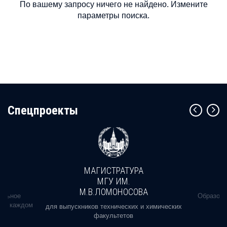
По вашему запросу ничего не найдено. Измените
параметры поиска.
Cпецпроекты
МАГИСТРАТУРА
МГУ ИМ.
М.В.ЛОМОНОСОВА
альное
Образова
ь в каждом
для выпускников технических и химических
факультетов