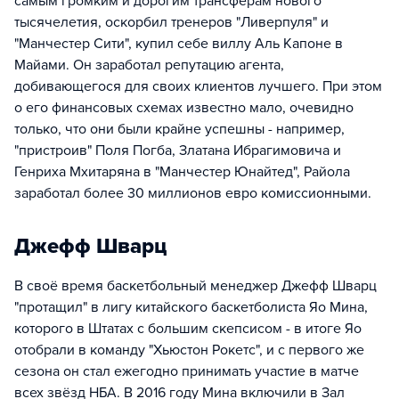
самым громким и дорогим трансферам нового
тысячелетия, оскорбил тренеров "Ливерпуля" и
"Манчестер Сити", купил себе виллу Аль Капоне в
Майами. Он заработал репутацию агента,
добивающегося для своих клиентов лучшего. При этом
о его финансовых схемах известно мало, очевидно
только, что они были крайне успешны - например,
"пристроив" Поля Погба, Златана Ибрагимовича и
Генриха Мхитаряна в "Манчестер Юнайтед", Райола
заработал более 30 миллионов евро комиссионными.
Джефф Шварц
В своё время баскетбольный менеджер Джефф Шварц
"протащил" в лигу китайского баскетболиста Яо Мина,
которого в Штатах с большим скепсисом - в итоге Яо
отобрали в команду "Хьюстон Рокетс", и с первого же
сезона он стал ежегодно принимать участие в матче
всех звёзд НБА. В 2016 году Мина включили в Зал