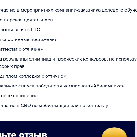
 участие в мероприятиях компании-заказчика целевого обуч
лонтерская деятельность
олотой значок ГТО
за спортивные достижения
 аттестат с отличием
за результаты олимпиад и творческих конкурсов, не использ
собых прав
а диплом колледжа с отличием
 наличие статуса победителя чемпионата «Абилимпикс»
оговое сочинение
участие в СВО по мобилизации или по контракту
ьте отзыв