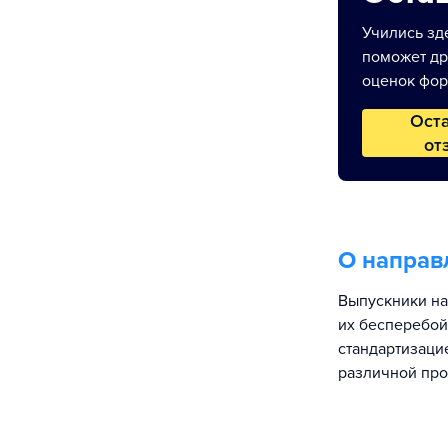
Учились зде
поможет др
оценок фор
Ост
от
О направ
Выпускники на
их бесперебой
стандартизаци
различной про