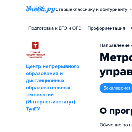
Старшекласснику и абитуриенту
Подготовка к ЕГЭ и ОГЭ
Профориентация
Направление «
Метро
Центр непрерывного
упра
образования и
дистанционных
образовательных
бакалавриат
технологий
(Интернет-институт)
О про
ТулГУ
Обучение по н