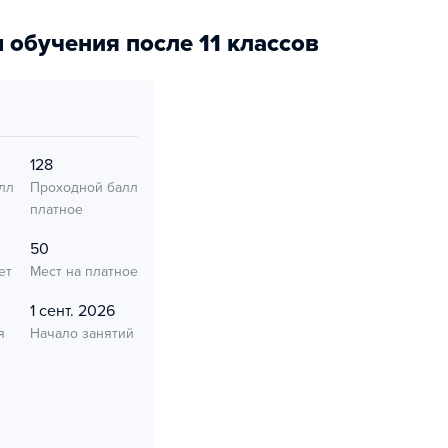
 обучения после 11 классов
128
лл
Проходной балл
платное
50
ет
Мест на платное
1 сент. 2026
я
Начало занятий