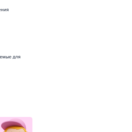
ения
уемые для