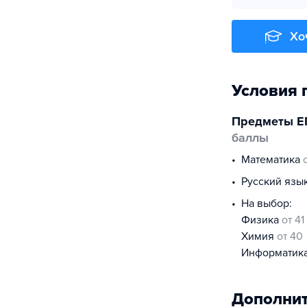
Хо
Условия 
Предметы Е
баллы
математика
русский язы
На выбор:
физика
от 41
химия
от 40
информатик
Дополнит