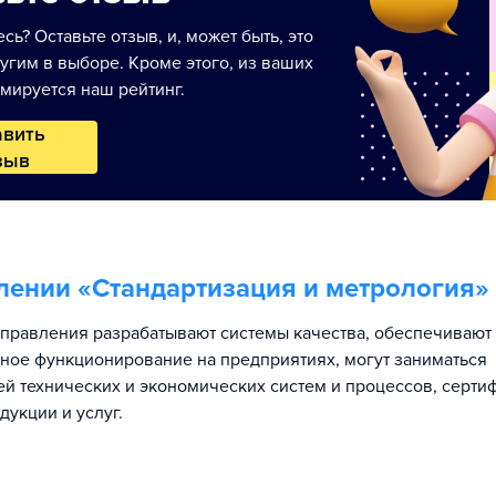
сь? Оставьте отзыв, и, может быть, это
угим в выборе. Кроме этого, из ваших
мируется наш рейтинг.
авить
зыв
лении «
Стандартизация и метрология
»
правления разрабатывают системы качества, обеспечивают
ное функционирование на предприятиях, могут заниматься
ей технических и экономических систем и процессов, серт
дукции и услуг.