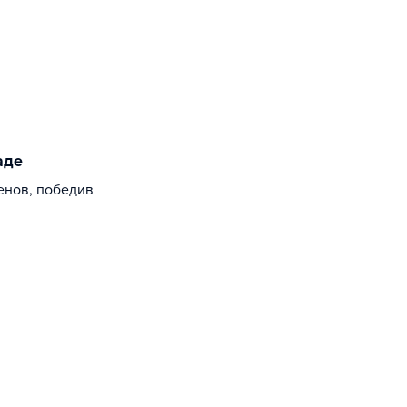
аде
енов, победив