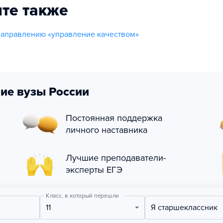
те также
направлению «управление качеством»
ие вузы России
Постоянная поддержка
личного наставника
Лучшие преподаватели-
эксперты ЕГЭ
Класс, в который перешли
11
Я старшеклассник