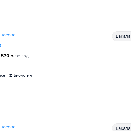
оносова
бакал
а
 530 р.
за год
ика
биология
оносова
бакал