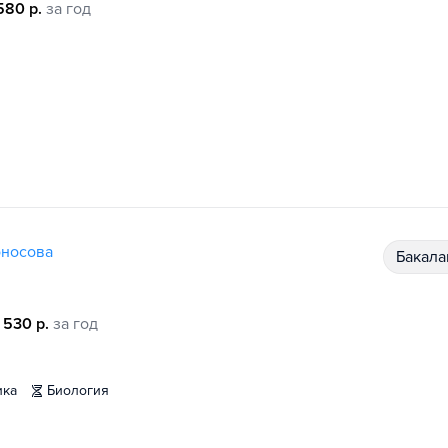
580 р.
за год
оносова
бакал
 530 р.
за год
ика
биология