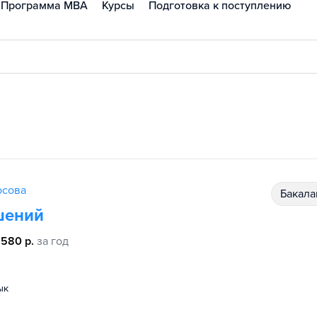
Программа MBA
Курсы
Подготовка к поступлению
осова
бакал
шений
 580 р.
за год
ык