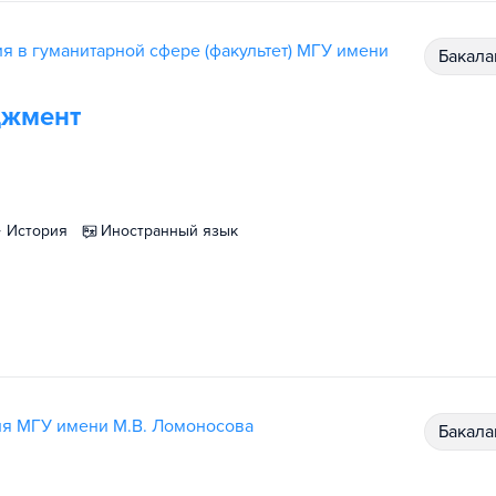
я в гуманитарной сфере (факультет) МГУ имени
бакал
джмент
история
иностранный язык
ия МГУ имени М.В. Ломоносова
бакал