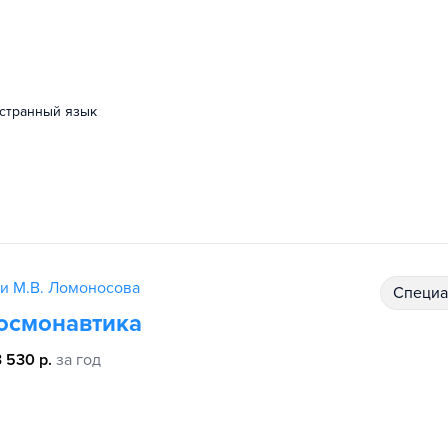
остранный язык
и М.В. Ломоносова
специ
космонавтика
 530 р.
за год