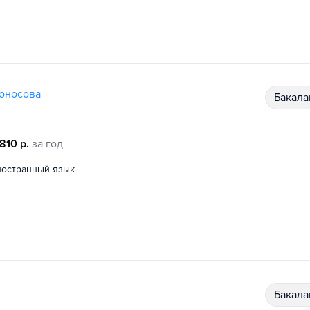
моносова
бакал
810 р.
за год
иностранный язык
бакал