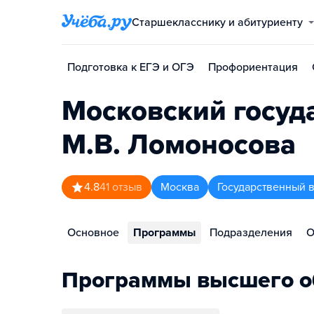
Старшекласснику и абитуриенту
Подготовка к ЕГЭ и ОГЭ
Профориентация
Московский госуд
М.В. Ломоносова
4.8
41
отзыв
Москва
Государственный 
Основное
Программы
Подразделения
О
Программы высшего о