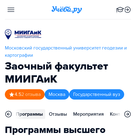
Московский государственный университет геодезии и
картографии
Заочный факультет
МИИГАиК
4.5
2
отзыва
Москва
Государственный вуз
вное
Программы
Отзывы
Мероприятия
Контакты
Программы высшего